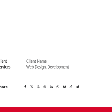
lient
Client Name
ervices
Web Design, Development
hare