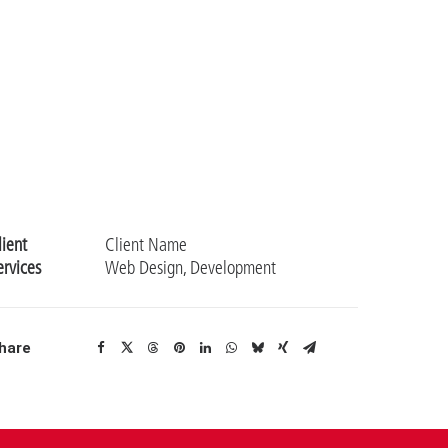
lient
Client Name
ervices
Web Design, Development
hare